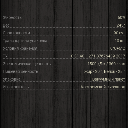
Жирность
50%
Вес
245г
Срок годности
90 сут
Транспортная упаковка
10 шт
Условия хранения
0°C+6°С
ТУ
10.51.40 – 271-37676459-2017
Энергетическая ценность
1500 кДж / 360 ккал
Пищевая ценность
Жир - 29 г, Белок - 25 г
Упаковка
Вакуумный пакет
Изготовитель
Костромской сырзавод