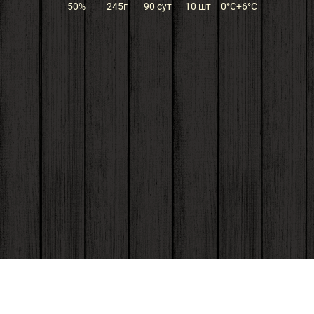
50%
245г
90 сут
10 шт
0°C+6°С