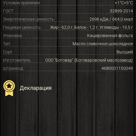
Условия хранения
+1°C+5°С
ГОСТ
32899-2014
Энергетическая ценность
2696 кДж / 664,0 ккал
Пищевая ценность
Жир - 62,0 г; Белок - 1,2 г; Углеводы - 19,5 г
Упаковка
Кашированная фольга
Тип
Масло сливочное шоколадное
Сорт
Высший
Изготовитель
ООО "Боговар" (Боговаровский маслозавод)
Штрихкод
4680001150049
Декларация