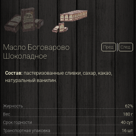
Масло Боговарово
Пред.
След.
Шоколадное
Состав:
пастеризованные сливки, сахар, какао,
натуральный ванилин.
Жирность
62%
Вес
180 г
Срок годности
40 сут
Транспортная упаковка
16 шт