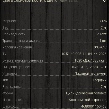
цвета слоновой
кости, с цветочным запах
Жирность
50%
Вес
7 кг
Срок годности
120 сут
Транспортная упаковка
1 шт
Условия хранения
0°C+6°С
ТУ
10.51.40-005-11184144-2026
Энергетическая ценность
1620 кДж / 390 ккал
Пищевая ценность
Жир - 31 г, Белок - 28 г
Упаковка
Пищевой пергамент
Тип
Твердый
Вес головки
7 кг
Форма
Цилиндрическая головка
Изготовитель
Костромской сырзавод
Штрихкод
4680001150469